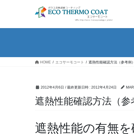
コ
ナ
ン
ビ
テ
ゲ
ン
ー
ツ
シ
へ
ョ
ス
ン
キ
に
ッ
移
HOME
エコサーモコート
遮熱性能確認方法（参考例
プ
動
2012年4月6日
/ 最終更新日時 :
2012年4月24日
MAR
遮熱性能確認方法（参
遮熱性能の有無を