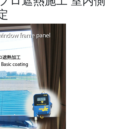
プロ遮熱施工 室内側
定