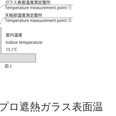
図１
.
.
プロ遮熱ガラス表面温